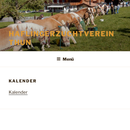
Zum
Inhalt
springen
HAFLINGERZUCHTVEREIN
THUN
Menü
KALENDER
Kalender